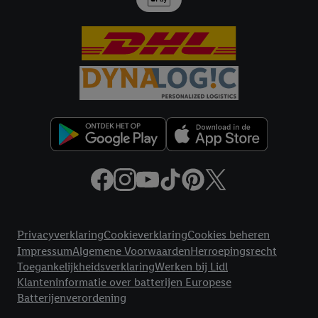
door Criteo S.A. aan jou zijn toegewezen.
Als je hiervoor toestemming geeft, dan kunnen retargeting
advertenties worden weergegeven voor producten waarin je
eerder interesse hebt getoond (bijvoorbeeld door het product
in een winkelmandje van een online winkel te plaatsen maar het
niet te kopen). De retargeting advertenties kunnen op
verschillende eindapparaten en binnen verschillende Lidl-
diensten worden weergegeven, als verschillende eindapparaten
en Lidl-diensten, met behulp van jouw gehashte e-mailadres en
met eventuele andere identifiers of met identifiers waarover
Criteo S.A. beschikt, aan jou kunnen worden toegewezen.
Onder "Aanpassen" kun je aangeven met welke cookies en
vergelijkbare technieken en met welke verwerkingsdoeleinden
Juridische koppelingen
je instemt. Verder kan je er meer informatie vinden over de
Privacyverklaring
Cookieverklaring
Cookies beheren
gegevensverwerking.
Impressum
Algemene Voorwaarden
Herroepingsrecht
Door te klikken op "Weigeren", kies je voor de optie dat er enkel
Toegankelijkheidsverklaring
Werken bij Lidl
Klanteninformatie over batterijen Europese
technisch noodzakelijke cookies en vergelijkbare technieken
Batterijenverordening
worden gebruikt.
Door op "Akkoord" te klikken, stem je in met alle verwerkingen