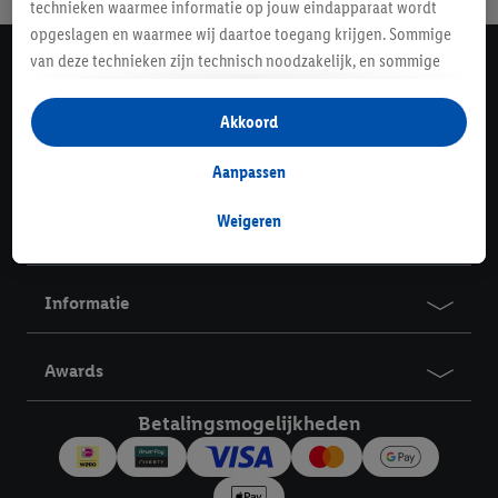
technieken waarmee informatie op jouw eindapparaat wordt
opgeslagen en waarmee wij daartoe toegang krijgen. Sommige
van deze technieken zijn technisch noodzakelijk, en sommige
Lidl Nieuwsbrief
technieken worden met jouw toestemming gebruikt voor het
Schrijf je in
opslaan van voorkeursinstellingen, het verzamelen en
Akkoord
analyseren van statistieken of voor het tonen van
Contact
gepersonaliseerde reclame binnen en buiten de Lidl-diensten.
Aanpassen
Als je lid bent van het Lidl Plus-programma, dan worden
gegevens over jouw aankoopgedrag in de winkel ook voor de
Weigeren
Service
hiervoor genoemde doeleinden verwerkt.
Als je hier toestemming geeft aan ons voor het personaliseren
van reclame en als je vervolgens een Lidl Plus-account
Informatie
aanmaakt of inlogt op jouw bestaande Lidl Plus-account, dan
kunnen wij en onze partner Criteo S.A. een speciale online
Awards
identifier maken met het e-mailadres dat je hebt opgegeven in
Lidl Plus, die gebruikt wordt om je te herkennen in diensten van
Betalingsmogelijkheden
derden en om je in die diensten gepersonaliseerde reclame te
tonen. Voor dit doel kan jouw gehashte e-mailadres ook worden
samengevoegd met andere identifiers of met identifiers die