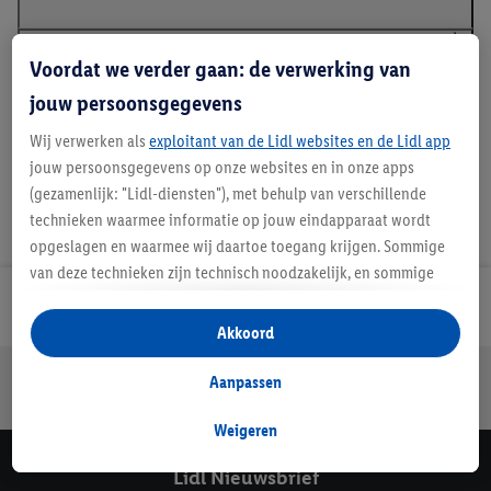
Voordat we verder gaan: de verwerking van
Details over productveiligheid
jouw persoonsgegevens
Wij verwerken als
exploitant van de Lidl websites en de Lidl app
jouw persoonsgegevens op onze websites en in onze apps
(gezamenlijk: "Lidl-diensten"), met behulp van verschillende
technieken waarmee informatie op jouw eindapparaat wordt
opgeslagen en waarmee wij daartoe toegang krijgen. Sommige
van deze technieken zijn technisch noodzakelijk, en sommige
technieken worden met jouw toestemming gebruikt voor het
Lidl Nieuwsbrief
opslaan van voorkeursinstellingen, het verzamelen en
Akkoord
analyseren van statistieken of voor het tonen van
Jouw voordelen bij ons als Lidl webshop klant
gepersonaliseerde reclame binnen en buiten de Lidl-diensten.
Aanpassen
Gratis retourneren
Veilig winkelen
30 dagen bedenktijd
Als je lid bent van het Lidl Plus-programma, dan worden
gegevens over jouw aankoopgedrag in de winkel ook voor de
Weigeren
hiervoor genoemde doeleinden verwerkt.
Lidl Nieuwsbrief
Als je hier toestemming geeft aan ons voor het personaliseren