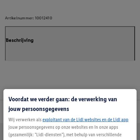
Artikelnummer:
10012410
Beschrijving
Voordat we verder gaan: de verwerking van
jouw persoonsgegevens
Lidl Nieuwsbrief
Wij verwerken als
exploitant van de Lidl websites en de Lidl app
jouw persoonsgegevens op onze websites en in onze apps
Jouw voordelen bij ons als Lidl webshop klant
(gezamenlijk: "Lidl-diensten"), met behulp van verschillende
Gratis retourneren
Veilig winkelen
30 dagen bedenktijd