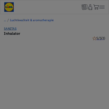
/
Luchtkwaliteit & aromatherapie
SANITAS
Inhalator
5/5
(3)
5 van 5 ste