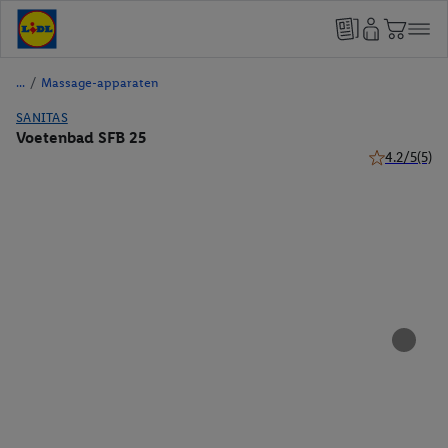
/
Massage-apparaten
SANITAS
Voetenbad SFB 25
4.2/5
(5)
4.2 van 5 ste