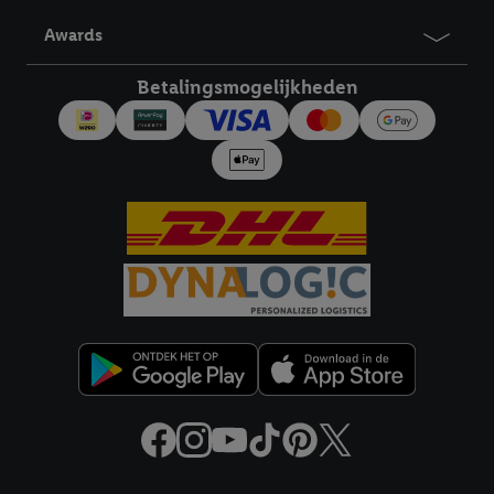
derden en om je in die diensten gepersonaliseerde reclame te
Awards
tonen. Voor dit doel kan jouw gehashte e-mailadres ook worden
samengevoegd met andere identifiers of met identifiers die
Betalingsmogelijkheden
door Criteo S.A. aan jou zijn toegewezen.
Als je hiervoor toestemming geeft, dan kunnen retargeting
advertenties worden weergegeven voor producten waarin je
eerder interesse hebt getoond (bijvoorbeeld door het product
in een winkelmandje van een online winkel te plaatsen maar het
niet te kopen). De retargeting advertenties kunnen op
verschillende eindapparaten en binnen verschillende Lidl-
diensten worden weergegeven, als verschillende eindapparaten
en Lidl-diensten, met behulp van jouw gehashte e-mailadres en
met eventuele andere identifiers of met identifiers waarover
Criteo S.A. beschikt, aan jou kunnen worden toegewezen.
Onder "Aanpassen" kun je aangeven met welke cookies en
vergelijkbare technieken en met welke verwerkingsdoeleinden
je instemt. Verder kan je er meer informatie vinden over de
gegevensverwerking.
Door te klikken op "Weigeren", kies je voor de optie dat er enkel