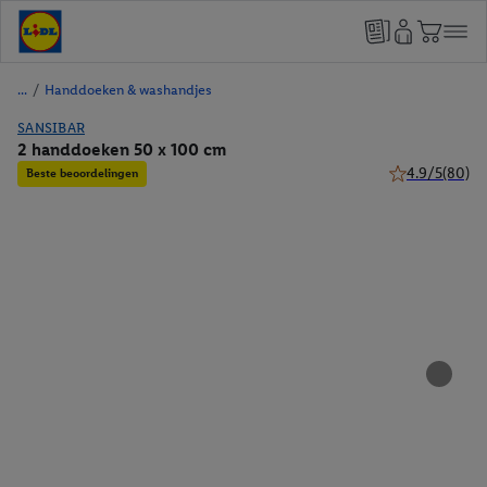
/
Handdoeken & washandjes
SANSIBAR
2 handdoeken 50 x 100 cm
4.9/5
(80)
Beste beoordelingen
4.9 van 5 sterr