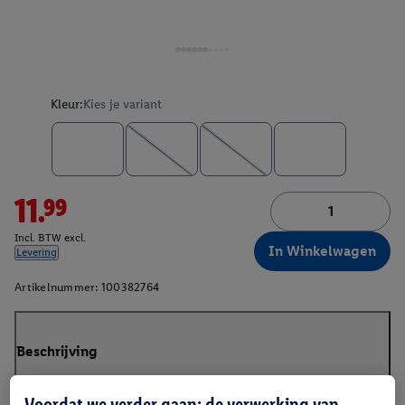
Kleur:
Kies je variant
11.99
Incl. BTW excl.
In Winkelwagen
Levering
Artikelnummer:
100382764
Beschrijving
Voordat we verder gaan: de verwerking van