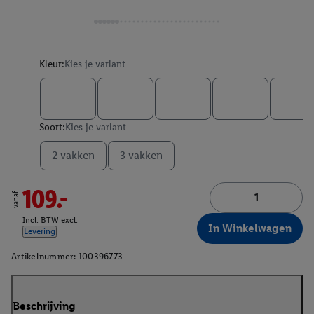
Kleur:
Kies je variant
Soort:
Kies je variant
2 vakken
3 vakken
109.-
vanaf
Incl. BTW excl.
In Winkelwagen
Levering
Artikelnummer:
100396773
Beschrijving