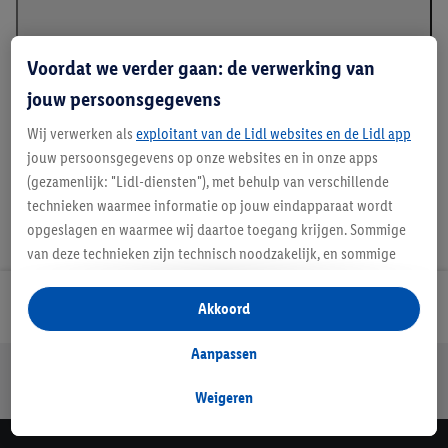
Voordat we verder gaan: de verwerking van
jouw persoonsgegevens
Handleidingen en downloads
Wij verwerken als
exploitant van de Lidl websites en de Lidl app
jouw persoonsgegevens op onze websites en in onze apps
(gezamenlijk: "Lidl-diensten"), met behulp van verschillende
technieken waarmee informatie op jouw eindapparaat wordt
opgeslagen en waarmee wij daartoe toegang krijgen. Sommige
van deze technieken zijn technisch noodzakelijk, en sommige
technieken worden met jouw toestemming gebruikt voor het
opslaan van voorkeursinstellingen, het verzamelen en
Lidl Nieuwsbrief
Akkoord
analyseren van statistieken of voor het tonen van
gepersonaliseerde reclame binnen en buiten de Lidl-diensten.
Aanpassen
Jouw voordelen bij ons als Lidl webshop klant
Als je lid bent van het Lidl Plus-programma, dan worden
Gratis retourneren
Veilig winkelen
30 dagen bedenktijd
gegevens over jouw aankoopgedrag in de winkel ook voor de
Weigeren
hiervoor genoemde doeleinden verwerkt.
Als je hier toestemming geeft aan ons voor het personaliseren