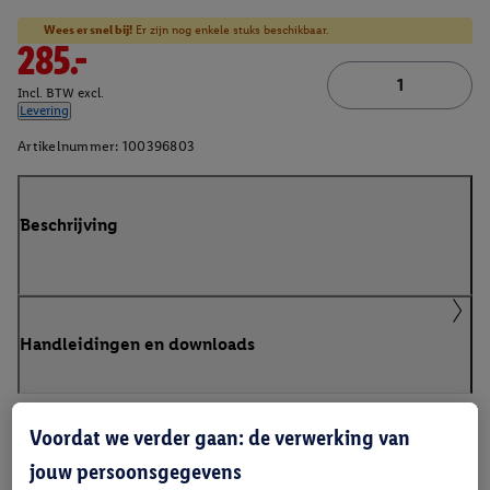
Wees er snel bij!
Er zijn nog enkele stuks beschikbaar.
285.-
Incl. BTW excl.
Levering
Artikelnummer:
100396803
Beschrijving
Handleidingen en downloads
Voordat we verder gaan: de verwerking van
jouw persoonsgegevens