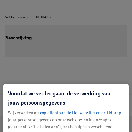
Artikelnummer:
10000486
Beschrijving
Voordat we verder gaan: de verwerking van
jouw persoonsgegevens
Lidl Nieuwsbrief
Wij verwerken als
exploitant van de Lidl websites en de Lidl app
jouw persoonsgegevens op onze websites en in onze apps
Jouw voordelen bij ons als Lidl webshop klant
(gezamenlijk: "Lidl-diensten"), met behulp van verschillende
Gratis retourneren
Veilig winkelen
30 dagen bedenktijd