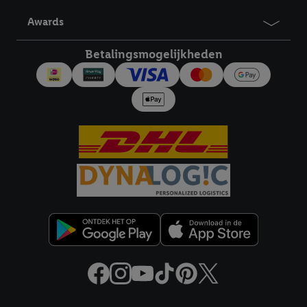
derden en om je in die diensten gepersonaliseerde reclame te
Awards
tonen. Voor dit doel kan jouw gehashte e-mailadres ook worden
samengevoegd met andere identifiers of met identifiers die
Betalingsmogelijkheden
door Criteo S.A. aan jou zijn toegewezen.
Als je hiervoor toestemming geeft, dan kunnen retargeting
advertenties worden weergegeven voor producten waarin je
eerder interesse hebt getoond (bijvoorbeeld door het product
in een winkelmandje van een online winkel te plaatsen maar het
niet te kopen). De retargeting advertenties kunnen op
verschillende eindapparaten en binnen verschillende Lidl-
diensten worden weergegeven, als verschillende eindapparaten
en Lidl-diensten, met behulp van jouw gehashte e-mailadres en
met eventuele andere identifiers of met identifiers waarover
Criteo S.A. beschikt, aan jou kunnen worden toegewezen.
Onder "Aanpassen" kun je aangeven met welke cookies en
vergelijkbare technieken en met welke verwerkingsdoeleinden
je instemt. Verder kan je er meer informatie vinden over de
gegevensverwerking.
Door te klikken op "Weigeren", kies je voor de optie dat er enkel