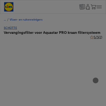
/
Vloer- en ruitenreinigers
SCHÜTTE
Vervangingsfilter voor Aquastar PRO kraan filtersysteem
5/5
(2)
5 van 5 ste