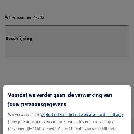
Artikelnummer:
47346
Beschrijving
Voordat we verder gaan: de verwerking van
jouw persoonsgegevens
Lidl Nieuwsbrief
Wij verwerken als
exploitant van de Lidl websites en de Lidl app
jouw persoonsgegevens op onze websites en in onze apps
Jouw voordelen bij ons als Lidl webshop klant
(gezamenlijk: "Lidl-diensten"), met behulp van verschillende
Gratis retourneren
Veilig winkelen
30 dagen bedenktijd