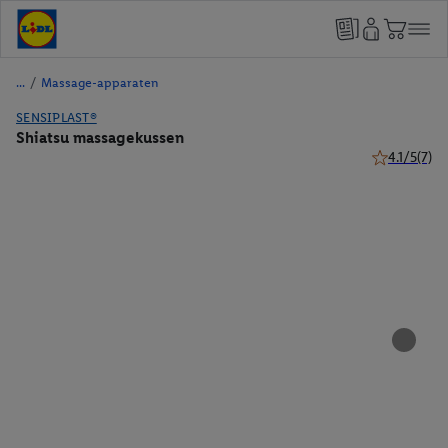
/
Massage-apparaten
SENSIPLAST®
Shiatsu massagekussen
4.1/5
(7)
4.1 van 5 ste