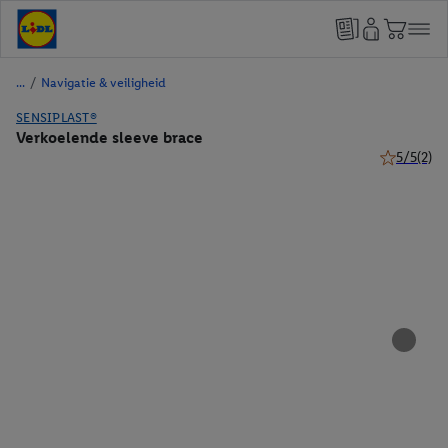
/
Navigatie & veiligheid
SENSIPLAST®
Verkoelende sleeve brace
5/5
(2)
5 van 5 ste