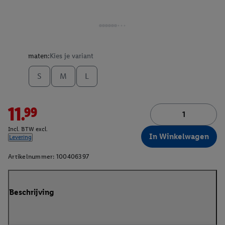
maten:
Kies je variant
S
M
L
11.99
Incl. BTW excl.
In Winkelwagen
Levering
Artikelnummer:
100406397
Beschrijving