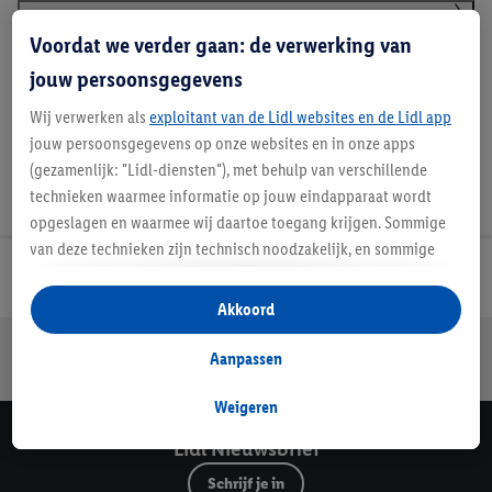
Voordat we verder gaan: de verwerking van
Handleidingen en downloads
jouw persoonsgegevens
Wij verwerken als
exploitant van de Lidl websites en de Lidl app
jouw persoonsgegevens op onze websites en in onze apps
(gezamenlijk: "Lidl-diensten"), met behulp van verschillende
technieken waarmee informatie op jouw eindapparaat wordt
opgeslagen en waarmee wij daartoe toegang krijgen. Sommige
van deze technieken zijn technisch noodzakelijk, en sommige
technieken worden met jouw toestemming gebruikt voor het
Lidl Nieuwsbrief
opslaan van voorkeursinstellingen, het verzamelen en
Akkoord
analyseren van statistieken of voor het tonen van
Jouw voordelen bij ons als Lidl webshop klant
gepersonaliseerde reclame binnen en buiten de Lidl-diensten.
Aanpassen
Gratis retourneren
Veilig winkelen
30 dagen bedenktijd
Als je lid bent van het Lidl Plus-programma, dan worden
gegevens over jouw aankoopgedrag in de winkel ook voor de
Weigeren
hiervoor genoemde doeleinden verwerkt.
Lidl Nieuwsbrief
Als je hier toestemming geeft aan ons voor het personaliseren
Schrijf je in
van reclame en als je vervolgens een Lidl Plus-account