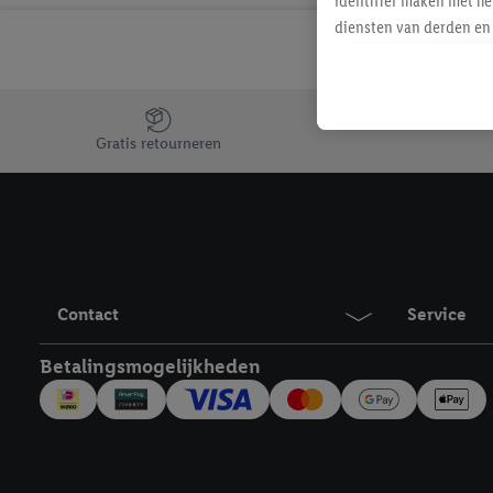
identifier maken met he
diensten van derden en 
mailadres ook worden sa
toegewezen.
Als je hiervoor toeste
Jouw voordelen bij ons als Lidl webshop klant
eerder interesse hebt g
Gratis retourneren
maar het niet te kopen)
Lidl-diensten worden we
mailadres en met eventu
toegewezen.
Onder "Aanpassen" kun 
verwerkingsdoeleinden j
Contact
Service
Door te klikken op "Weig
technieken worden gebr
Betalingsmogelijkheden
Door op "Akkoord" te kl
inclusief over de opsl
trekken, vind je in onze
over de cookies die wij 