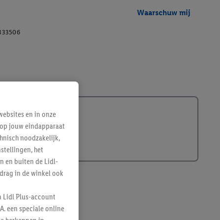
Waarschuw mij
333506
ebsites en in onze
e op jouw eindapparaat
hnisch noodzakelijk,
tellingen, het
n en buiten de Lidl-
drag in de winkel ook
n Lidl Plus-account
A. een speciale online