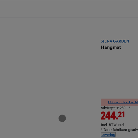
SIENA GARDEN
Hangmat
Online uitverkocht
Adviesprijs: 259.- *
244.21
Incl. BTW excl.
* Door fabrikant geadvi
Levering