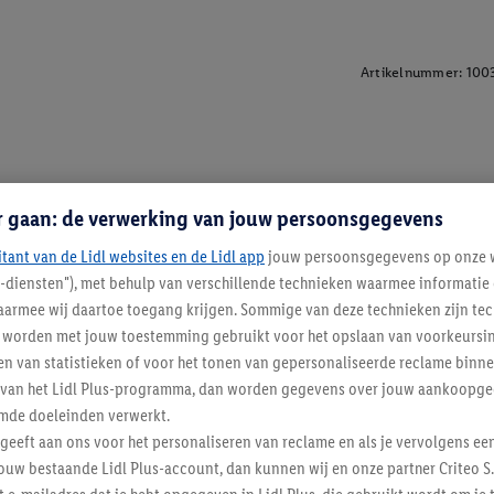
Artikelnummer:
100
r gaan: de verwerking van jouw persoonsgegevens
itant van de Lidl websites en de Lidl app
jouw persoonsgegevens op onze w
l-diensten"), met behulp van verschillende technieken waarmee informati
armee wij daartoe toegang krijgen. Sommige van deze technieken zijn tec
worden met jouw toestemming gebruikt voor het opslaan van voorkeursins
n van statistieken of voor het tonen van gepersonaliseerde reclame binne
ent van het Lidl Plus-programma, dan worden gegevens over jouw aankoopge
mde doeleinden verwerkt.
 geeft aan ons voor het personaliseren van reclame en als je vervolgens ee
ouw bestaande Lidl Plus-account, dan kunnen wij en onze partner Criteo S.