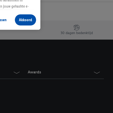
te herkennen in
an jouw gehashte e-
aan jou zijn
ssen
Akkoord
r producten waarin je
 winkel te plaatsen
30 dagen bedenktijd
innen verschillende
 van jouw gehashte e-
an jou kunnen worden
erking.
Awards
en vergelijkbare
en. Meer informatie,
t moment in te
r
voor meer informatie