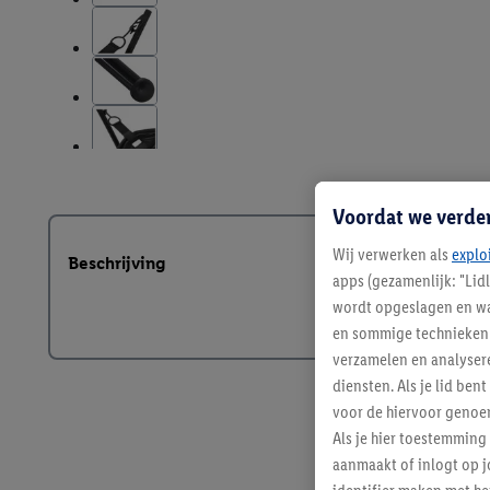
Voordat we verde
Wij verwerken als
explo
Beschrijving
apps (gezamenlijk: "Lid
wordt opgeslagen en wa
en sommige technieken 
verzamelen en analysere
diensten. Als je lid b
voor de hiervoor genoe
Als je hier toestemming
aanmaakt of inlogt op j