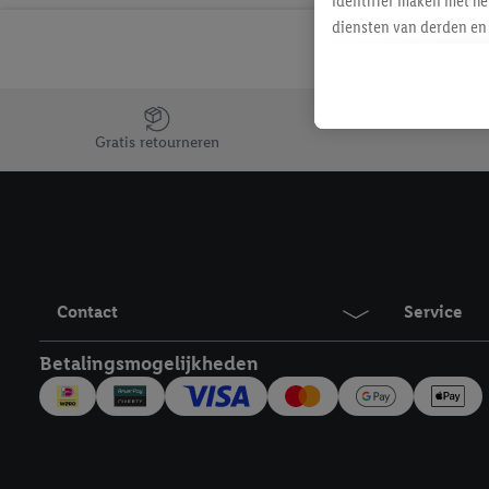
identifier maken met he
diensten van derden en 
mailadres ook worden sa
toegewezen.
Als je hiervoor toeste
Jouw voordelen bij ons als Lidl webshop klant
eerder interesse hebt g
Gratis retourneren
maar het niet te kopen)
Lidl-diensten worden we
mailadres en met eventu
toegewezen.
Onder "Aanpassen" kun 
verwerkingsdoeleinden j
Contact
Service
Door te klikken op "Weig
technieken worden gebr
Betalingsmogelijkheden
Door op "Akkoord" te kl
inclusief over de opsl
trekken, vind je in onze
over de cookies die wij 