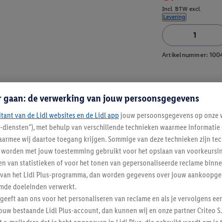
Incl. BTW excl.
Levering
Artikelnummer:
100
r gaan: de verwerking van jouw persoonsgegevens
itant van de Lidl websites en de Lidl app
jouw persoonsgegevens op onze w
l-diensten"), met behulp van verschillende technieken waarmee informati
armee wij daartoe toegang krijgen. Sommige van deze technieken zijn tec
worden met jouw toestemming gebruikt voor het opslaan van voorkeursins
n van statistieken of voor het tonen van gepersonaliseerde reclame binne
ent van het Lidl Plus-programma, dan worden gegevens over jouw aankoopge
mde doeleinden verwerkt.
 geeft aan ons voor het personaliseren van reclame en als je vervolgens ee
ouw bestaande Lidl Plus-account, dan kunnen wij en onze partner Criteo S.