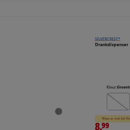
SILVERCREST®
Drankdispenser
Kleur:
Groent
Wees er snel bij! Ni
8.99