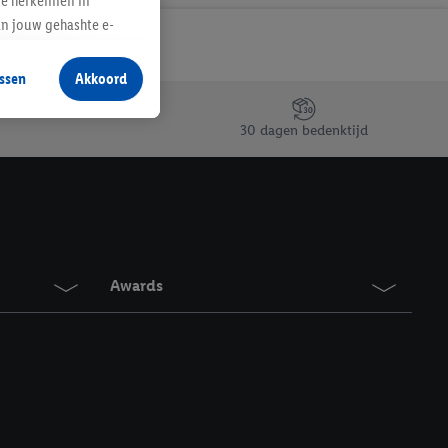
te herkennen in
an jouw gehashte e-
aan jou zijn
ssen
Akkoord
r producten waarin je
 winkel te plaatsen
30 dagen bedenktijd
innen verschillende
 van jouw gehashte e-
an jou kunnen worden
erking.
Awards
en vergelijkbare
en. Meer informatie,
t moment in te
r
voor meer informatie