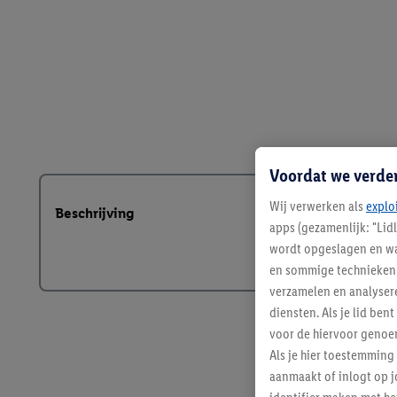
Voordat we verde
Wij verwerken als
explo
Beschrijving
apps (gezamenlijk: "Lid
wordt opgeslagen en wa
en sommige technieken 
verzamelen en analysere
diensten. Als je lid b
voor de hiervoor genoe
Als je hier toestemming
aanmaakt of inlogt op j