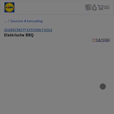
/
Gourmet & funcooking
SILVERCREST® KITCHEN TOOLS
Elektrische BBQ
3.8/5
(26)
3.8 van 5 ster