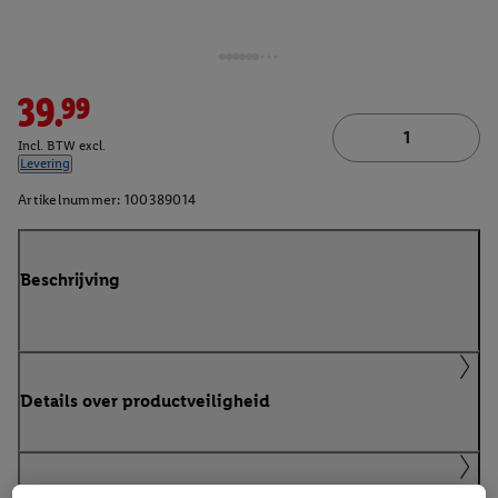
39.99
Incl. BTW excl.
Levering
Artikelnummer:
100389014
Beschrijving
Details over productveiligheid