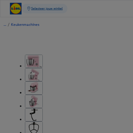
/
Keukenmachines