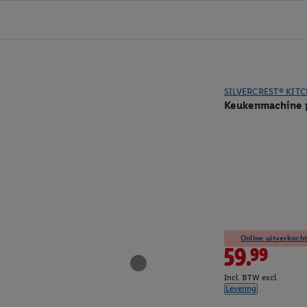
SILVERCREST® KIT
Keukenmachine 
Online uitverkocht
59.99
Incl. BTW excl.
Levering