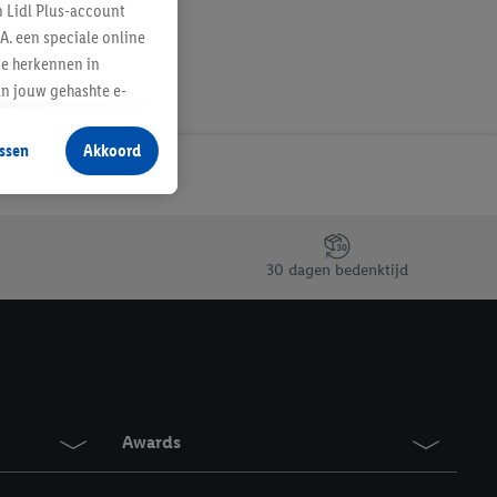
n Lidl Plus-account
A. een speciale online
te herkennen in
an jouw gehashte e-
aan jou zijn
ssen
Akkoord
r producten waarin je
 winkel te plaatsen
innen verschillende
 van jouw gehashte e-
30 dagen bedenktijd
an jou kunnen worden
erking.
en vergelijkbare
en. Meer informatie,
Awards
t moment in te
r
voor meer informatie