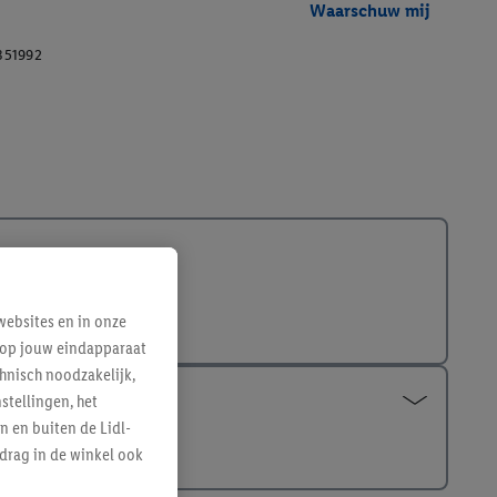
Waarschuw mij
351992
ebsites en in onze
e op jouw eindapparaat
hnisch noodzakelijk,
tellingen, het
n en buiten de Lidl-
drag in de winkel ook