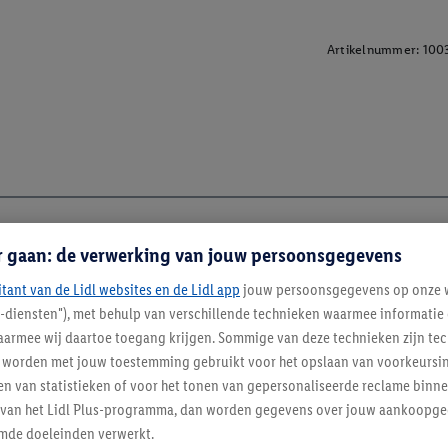
Artikelnummer:
100
r gaan: de verwerking van jouw persoonsgegevens
itant van de Lidl websites en de Lidl app
jouw persoonsgegevens op onze w
l-diensten"), met behulp van verschillende technieken waarmee informati
armee wij daartoe toegang krijgen. Sommige van deze technieken zijn tec
worden met jouw toestemming gebruikt voor het opslaan van voorkeursins
n van statistieken of voor het tonen van gepersonaliseerde reclame binne
ent van het Lidl Plus-programma, dan worden gegevens over jouw aankoopge
mde doeleinden verwerkt.