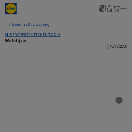
/
Gourmet & funcooking
SILVERCREST® KITCHEN TOOLS
Wafelijzer
4.7/5
(273)
4.7 van 5 sterr