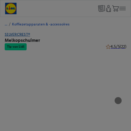
/
Koffiezetapparaten & -accessoires
SILVERCREST®
Melkopschuimer
4.5/5
(22)
Tip van Lidl
4.5 van 5 ster