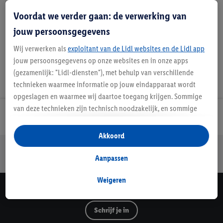
Handleidingen en downloads
Voordat we verder gaan: de verwerking van
jouw persoonsgegevens
Wij verwerken als
exploitant van de Lidl websites en de Lidl app
jouw persoonsgegevens op onze websites en in onze apps
(gezamenlijk: "Lidl-diensten"), met behulp van verschillende
technieken waarmee informatie op jouw eindapparaat wordt
opgeslagen en waarmee wij daartoe toegang krijgen. Sommige
van deze technieken zijn technisch noodzakelijk, en sommige
Lidl Nieuwsbrief
technieken worden met jouw toestemming gebruikt voor het
opslaan van voorkeursinstellingen, het verzamelen en
Akkoord
analyseren van statistieken of voor het tonen van
Jouw voordelen bij ons als Lidl webshop klant
gepersonaliseerde reclame binnen en buiten de Lidl-diensten.
Aanpassen
Gratis retourneren
Veilig winkelen
30 dagen bedenktijd
Als je lid bent van het Lidl Plus-programma, dan worden
gegevens over jouw aankoopgedrag in de winkel ook voor de
Weigeren
hiervoor genoemde doeleinden verwerkt.
Lidl Nieuwsbrief
Als je hier toestemming geeft aan ons voor het personaliseren
Schrijf je in
van reclame en als je vervolgens een Lidl Plus-account