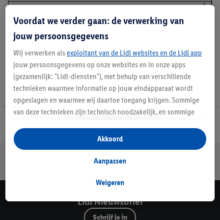
Voordat we verder gaan: de verwerking van
Handleidingen en downloads
jouw persoonsgegevens
Wij verwerken als
exploitant van de Lidl websites en de Lidl app
jouw persoonsgegevens op onze websites en in onze apps
(gezamenlijk: "Lidl-diensten"), met behulp van verschillende
technieken waarmee informatie op jouw eindapparaat wordt
opgeslagen en waarmee wij daartoe toegang krijgen. Sommige
van deze technieken zijn technisch noodzakelijk, en sommige
technieken worden met jouw toestemming gebruikt voor het
Lidl Nieuwsbrief
opslaan van voorkeursinstellingen, het verzamelen en
Akkoord
analyseren van statistieken of voor het tonen van
Jouw voordelen bij ons als Lidl webshop klant
gepersonaliseerde reclame binnen en buiten de Lidl-diensten.
Aanpassen
Gratis retourneren
Veilig winkelen
30 dagen bedenktijd
Als je lid bent van het Lidl Plus-programma, dan worden
gegevens over jouw aankoopgedrag in de winkel ook voor de
Weigeren
hiervoor genoemde doeleinden verwerkt.
Lidl Nieuwsbrief
Als je hier toestemming geeft aan ons voor het personaliseren
van reclame en als je vervolgens een Lidl Plus-account
Schrijf je in