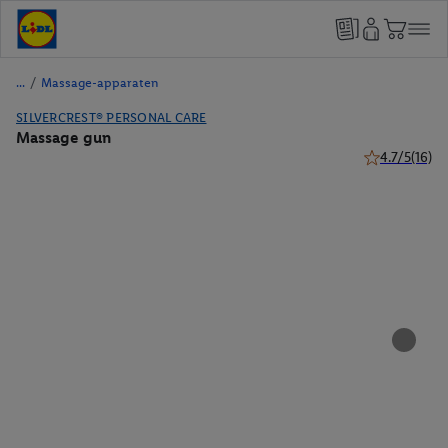
/
Massage-apparaten
SILVERCREST® PERSONAL CARE
Massage gun
4.7/5
(16)
4.7 van 5 ster