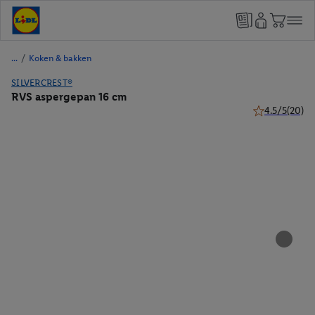
/
Koken & bakken
SILVERCREST®
RVS aspergepan 16 cm
4.5/5
(20)
4.5 van 5 ster