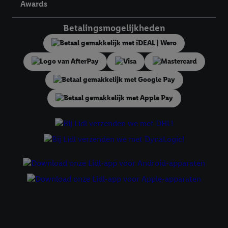
Awards
derden en om je in die diensten gepersonaliseerde reclame te
tonen. Voor dit doel kan jouw gehashte e-mailadres ook worden
Betalingsmogelijkheden
samengevoegd met andere identifiers of met identifiers die
door Criteo S.A. aan jou zijn toegewezen.
Als je hiervoor toestemming geeft, dan kunnen retargeting
advertenties worden weergegeven voor producten waarin je
eerder interesse hebt getoond (bijvoorbeeld door het product
in een winkelmandje van een online winkel te plaatsen maar het
niet te kopen). De retargeting advertenties kunnen op
verschillende eindapparaten en binnen verschillende Lidl-
diensten worden weergegeven, als verschillende eindapparaten
en Lidl-diensten, met behulp van jouw gehashte e-mailadres en
met eventuele andere identifiers of met identifiers waarover
Criteo S.A. beschikt, aan jou kunnen worden toegewezen.
Onder "Aanpassen" kun je aangeven met welke cookies en
vergelijkbare technieken en met welke verwerkingsdoeleinden
je instemt. Verder kan je er meer informatie vinden over de
gegevensverwerking.