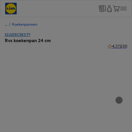
/
Koekenpannen
SILVERCREST®
Rvs koekenpan 24 cm
4.7/5
(31)
4.7 van 5 ster