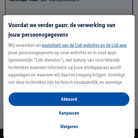
Voordat we verder gaan: de verwerking van
Handleidingen en downloads
jouw persoonsgegevens
Wij verwerken als
exploitant van de Lidl websites en de Lidl app
jouw persoonsgegevens op onze websites en in onze apps
(gezamenlijk: "Lidl-diensten"), met behulp van verschillende
technieken waarmee informatie op jouw eindapparaat wordt
opgeslagen en waarmee wij daartoe toegang krijgen. Sommige
van deze technieken zijn technisch noodzakelijk, en sommige
technieken worden met jouw toestemming gebruikt voor het
Lidl Nieuwsbrief
opslaan van voorkeursinstellingen, het verzamelen en
Akkoord
analyseren van statistieken of voor het tonen van
gepersonaliseerde reclame binnen en buiten de Lidl-diensten.
Aanpassen
Jouw voordelen bij ons als Lidl webshop klant
Als je lid bent van het Lidl Plus-programma, dan worden
Gratis retourneren
Veilig winkelen
30 dagen bedenktijd
gegevens over jouw aankoopgedrag in de winkel ook voor de
Weigeren
hiervoor genoemde doeleinden verwerkt.