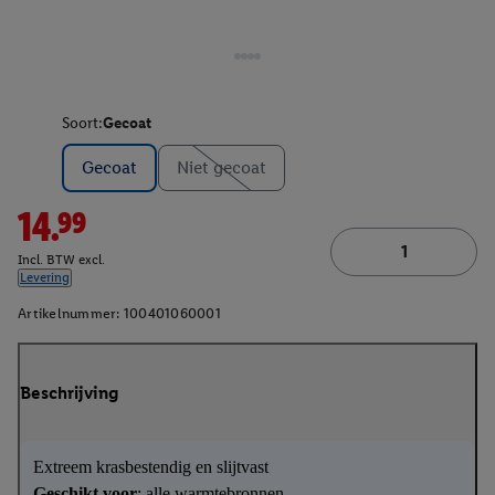
Soort:
Gecoat
Gecoat
Niet gecoat
14.99
Incl. BTW excl.
Levering
Artikelnummer:
100401060001
Beschrijving
Extreem krasbestendig en slijtvast
Geschikt voor
: alle warmtebronnen