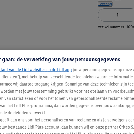
Levering
Artikelnummer:
100
r gaan: de verwerking van jouw persoonsgegevens
itant van de Lidl websites en de Lidl app
jouw persoonsgegevens op onze w
l-diensten"), met behulp van verschillende technieken waarmee informati
armee wij daartoe toegang krijgen. Sommige van deze technieken zijn tec
worden met jouw toestemming gebruikt voor het opslaan van voorkeursins
n van statistieken of voor het tonen van gepersonaliseerde reclame binne
ent van het Lidl Plus-programma, dan worden gegevens over jouw aankoopge
mde doeleinden verwerkt.
 geeft aan ons voor het personaliseren van reclame en als je vervolgens ee
ouw bestaande Lidl Plus-account, dan kunnen wij en onze partner Criteo S.