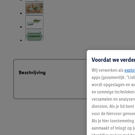
Voordat we verde
Wij verwerken als
explo
Beschrijving
apps (gezamenlijk: "Lid
wordt opgeslagen en wa
en sommige technieken 
verzamelen en analysere
diensten. Als je lid b
voor de hiervoor genoe
Als je hier toestemming
aanmaakt of inlogt op j