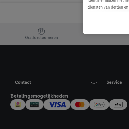
identifier maken met he
diensten van derden en 
mailadres ook worden sa
toegewezen.
Als je hiervoor toeste
Jouw voordelen bij ons als Lidl webshop klant
eerder interesse hebt g
Gratis retourneren
maar het niet te kopen)
Lidl-diensten worden we
mailadres en met eventu
toegewezen.
Onder "Aanpassen" kun 
verwerkingsdoeleinden j
Contact
Service
Door te klikken op "Weig
technieken worden gebr
Betalingsmogelijkheden
Door op "Akkoord" te kl
inclusief over de opsl
trekken, vind je in onze
over de cookies die wij 