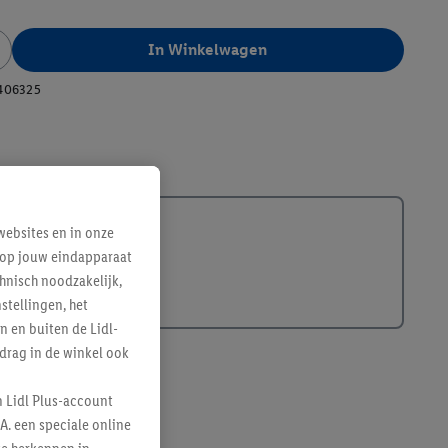
In Winkelwagen
406325
ebsites en in onze
e op jouw eindapparaat
hnisch noodzakelijk,
tellingen, het
n en buiten de Lidl-
drag in de winkel ook
n Lidl Plus-account
A. een speciale online