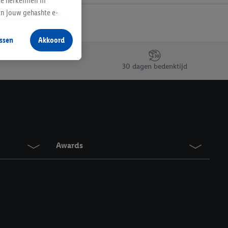
te herkennen in
an jouw gehashte e-
aan jou zijn
ssen
Akkoord
r producten waarin je
 winkel te plaatsen
30 dagen bedenktijd
innen verschillende
 van jouw gehashte e-
an jou kunnen worden
erking.
Awards
en vergelijkbare
en. Meer informatie,
t moment in te
r
voor meer informatie