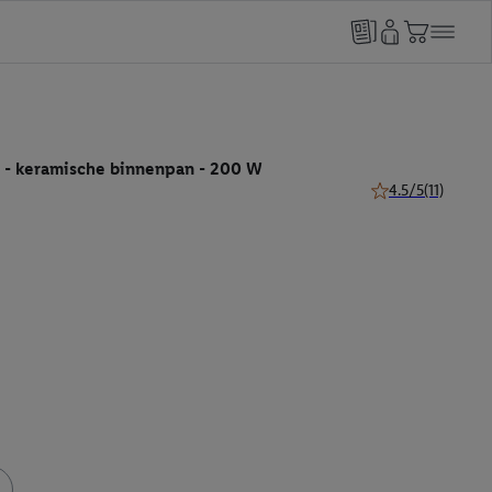
L - keramische binnenpan - 200 W
4.5/5
(11)
4.5 van 5 sterren (