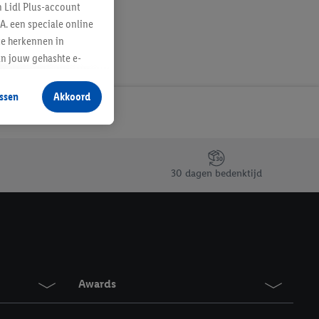
n Lidl Plus-account
A. een speciale online
te herkennen in
an jouw gehashte e-
aan jou zijn
ssen
Akkoord
r producten waarin je
 winkel te plaatsen
innen verschillende
 van jouw gehashte e-
30 dagen bedenktijd
an jou kunnen worden
erking.
en vergelijkbare
en. Meer informatie,
Awards
t moment in te
r
voor meer informatie