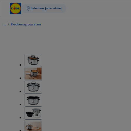
/
Keukenapparaten