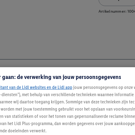
Artikelnummer:
100
r gaan: de verwerking van jouw persoonsgegevens
itant van de Lidl websites en de Lidl app
jouw persoonsgegevens op onze w
l-diensten"), met behulp van verschillende technieken waarmee informati
armee wij daartoe toegang krijgen. Sommige van deze technieken zijn tec
worden met jouw toestemming gebruikt voor het opslaan van voorkeursins
n van statistieken of voor het tonen van gepersonaliseerde reclame binne
ent van het Lidl Plus-programma, dan worden gegevens over jouw aankoopge
mde doeleinden verwerkt.