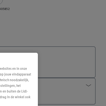
405852
ebsites en in onze
e op jouw eindapparaat
hnisch noodzakelijk,
tellingen, het
n en buiten de Lidl-
drag in de winkel ook