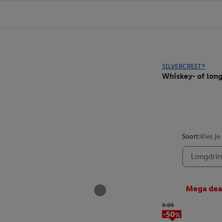
SILVERCREST®
Whiskey- of lon
Soort:
Kies je
Longdrin
Mega dea
9.99
-50%