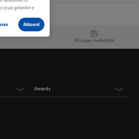
te herkennen in
an jouw gehashte e-
aan jou zijn
ssen
Akkoord
r producten waarin je
 winkel te plaatsen
30 dagen bedenktijd
innen verschillende
 van jouw gehashte e-
an jou kunnen worden
erking.
Awards
en vergelijkbare
en. Meer informatie,
t moment in te
r
voor meer informatie