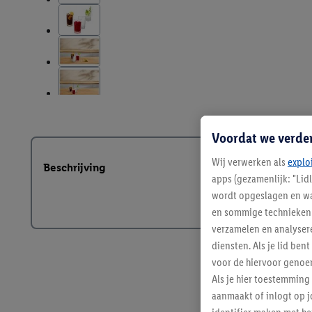
Voordat we verde
Wij verwerken als
explo
Beschrijving
apps (gezamenlijk: "Lid
wordt opgeslagen en wa
en sommige technieken 
verzamelen en analysere
diensten. Als je lid b
voor de hiervoor genoe
Als je hier toestemming
aanmaakt of inlogt op j