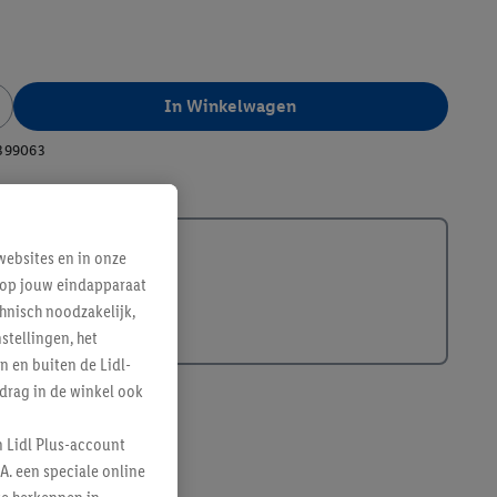
In Winkelwagen
399063
ebsites en in onze
e op jouw eindapparaat
hnisch noodzakelijk,
tellingen, het
n en buiten de Lidl-
drag in de winkel ook
n Lidl Plus-account
A. een speciale online