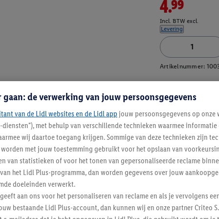
4.99
Incl. BTW excl.
Levering
Artikelnummer:
100
r gaan: de verwerking van jouw persoonsgegevens
itant van de Lidl websites en de Lidl app
jouw persoonsgegevens op onze w
l-diensten"), met behulp van verschillende technieken waarmee informati
armee wij daartoe toegang krijgen. Sommige van deze technieken zijn tec
worden met jouw toestemming gebruikt voor het opslaan van voorkeursins
n van statistieken of voor het tonen van gepersonaliseerde reclame binne
ent van het Lidl Plus-programma, dan worden gegevens over jouw aankoopge
mde doeleinden verwerkt.
 geeft aan ons voor het personaliseren van reclame en als je vervolgens ee
ouw bestaande Lidl Plus-account, dan kunnen wij en onze partner Criteo S.