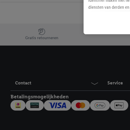
identifier maken met he
diensten van derden en 
mailadres ook worden sa
toegewezen.
Als je hiervoor toeste
Jouw voordelen bij ons als Lidl webshop klant
eerder interesse hebt g
Gratis retourneren
maar het niet te kopen)
Lidl-diensten worden we
mailadres en met eventu
toegewezen.
Onder "Aanpassen" kun 
verwerkingsdoeleinden j
Contact
Service
Door te klikken op "Weig
technieken worden gebr
Betalingsmogelijkheden
Door op "Akkoord" te kl
inclusief over de opsl
trekken, vind je in onze
over de cookies die wij 