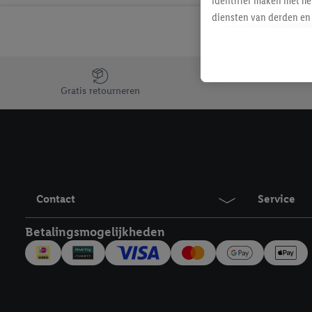
identifier maken met he
diensten van derden en 
mailadres ook worden sa
toegewezen.
Als je hiervoor toeste
Jouw voordelen bij ons als Lidl webshop klant
eerder interesse hebt g
Gratis retourneren
maar het niet te kopen)
Lidl-diensten worden we
mailadres en met eventu
toegewezen.
Onder "Aanpassen" kun 
verwerkingsdoeleinden j
Contact
Service
Door te klikken op "Weig
technieken worden gebr
Betalingsmogelijkheden
Door op "Akkoord" te kl
inclusief over de opsl
trekken, vind je in onze
over de cookies die wij 