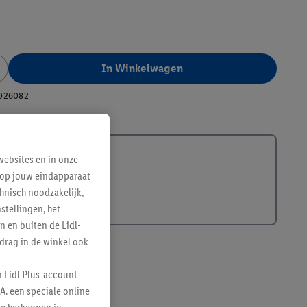
In Winkelwagen
026082
ebsites en in onze
e op jouw eindapparaat
hnisch noodzakelijk,
tellingen, het
n en buiten de Lidl-
drag in de winkel ook
n Lidl Plus-account
A. een speciale online