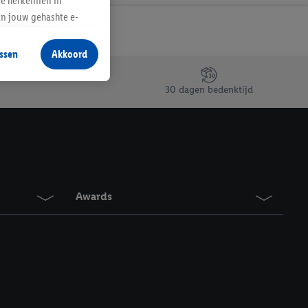
te herkennen in
an jouw gehashte e-
aan jou zijn
ssen
Akkoord
r producten waarin je
 winkel te plaatsen
30 dagen bedenktijd
innen verschillende
 van jouw gehashte e-
an jou kunnen worden
erking.
Awards
en vergelijkbare
en. Meer informatie,
t moment in te
r
voor meer informatie