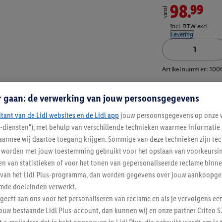
98.99
vanaf
Incl. BTW excl.
Levering
Artikelnummer:
100
r gaan: de verwerking van jouw persoonsgegevens
itant van de Lidl websites en de Lidl app
jouw persoonsgegevens op onze w
l-diensten"), met behulp van verschillende technieken waarmee informati
armee wij daartoe toegang krijgen. Sommige van deze technieken zijn tec
worden met jouw toestemming gebruikt voor het opslaan van voorkeursins
n van statistieken of voor het tonen van gepersonaliseerde reclame binne
ent van het Lidl Plus-programma, dan worden gegevens over jouw aankoopge
mde doeleinden verwerkt.
 geeft aan ons voor het personaliseren van reclame en als je vervolgens ee
ouw bestaande Lidl Plus-account, dan kunnen wij en onze partner Criteo S.