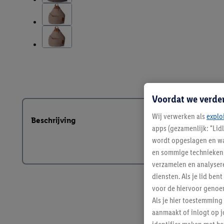
Voordat we verde
Wij verwerken als
explo
Beschrijving
apps (gezamenlijk: "Lid
wordt opgeslagen en wa
en sommige technieken 
verzamelen en analysere
diensten. Als je lid b
voor de hiervoor genoe
Als je hier toestemming
aanmaakt of inlogt op j