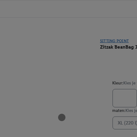
SITTING POINT
Zitzak BeanBag 
Kleur:
Kies je
maten:
Kies j
XL (220 l