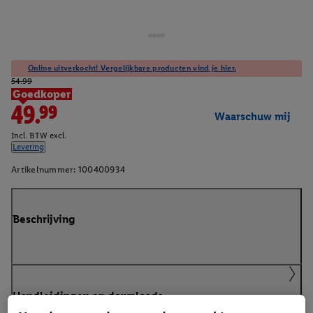
Online uitverkocht! Vergelijkbare producten vind je hier.
54.99
Goedkoper
49.99
Waarschuw mij
Incl. BTW excl.
Levering
Artikelnummer:
100400934
Beschrijving
Handleidingen en downloads