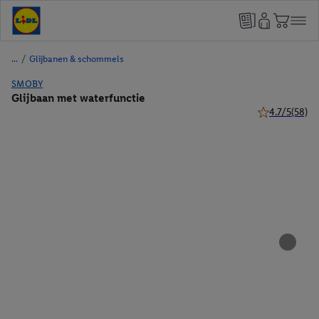
/
Glijbanen & schommels
SMOBY
Glijbaan met waterfunctie
4.7/5
(58)
4.7 van 5 ster