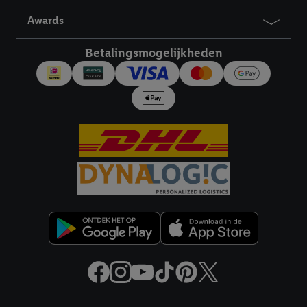
derden en om je in die diensten gepersonaliseerde reclame te
Awards
tonen. Voor dit doel kan jouw gehashte e-mailadres ook worden
samengevoegd met andere identifiers of met identifiers die
Betalingsmogelijkheden
door Criteo S.A. aan jou zijn toegewezen.
Als je hiervoor toestemming geeft, dan kunnen retargeting
advertenties worden weergegeven voor producten waarin je
eerder interesse hebt getoond (bijvoorbeeld door het product
in een winkelmandje van een online winkel te plaatsen maar het
niet te kopen). De retargeting advertenties kunnen op
verschillende eindapparaten en binnen verschillende Lidl-
diensten worden weergegeven, als verschillende eindapparaten
en Lidl-diensten, met behulp van jouw gehashte e-mailadres en
met eventuele andere identifiers of met identifiers waarover
Criteo S.A. beschikt, aan jou kunnen worden toegewezen.
Onder "Aanpassen" kun je aangeven met welke cookies en
vergelijkbare technieken en met welke verwerkingsdoeleinden
je instemt. Verder kan je er meer informatie vinden over de
gegevensverwerking.
Door te klikken op "Weigeren", kies je voor de optie dat er enkel