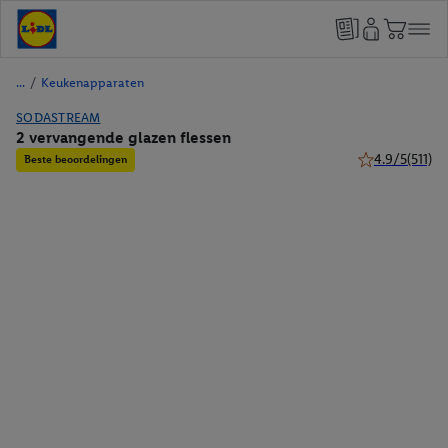
/
Keukenapparaten
SODASTREAM
2 vervangende glazen flessen
4.9/5
(511)
Beste beoordelingen
4.9 van 5 sterr