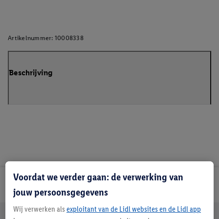
Artikelnummer:
10008338
Beschrijving
Voordat we verder gaan: de verwerking van
Lidl Nieuwsbrief
jouw persoonsgegevens
Wij verwerken als
exploitant van de Lidl websites en de Lidl app
Jouw voordelen bij ons als Lidl webshop klant