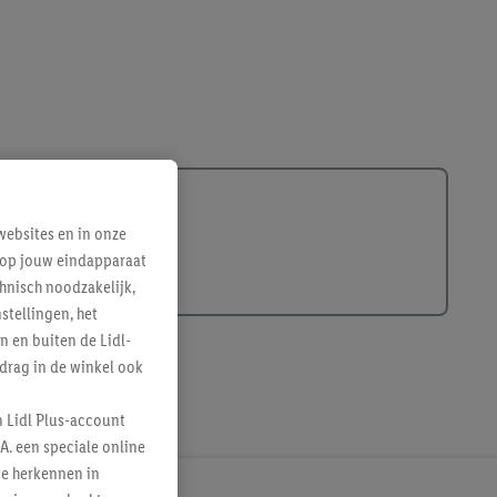
ebsites en in onze
e op jouw eindapparaat
hnisch noodzakelijk,
tellingen, het
n en buiten de Lidl-
drag in de winkel ook
n Lidl Plus-account
A. een speciale online
te herkennen in