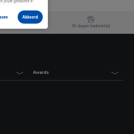
an jouw gehashte e-
aan jou zijn
ssen
Akkoord
r producten waarin je
30 dagen bedenktijd
 winkel te plaatsen
innen verschillende
 van jouw gehashte e-
an jou kunnen worden
Awards
erking.
en vergelijkbare
en. Meer informatie,
t moment in te
r
voor meer informatie