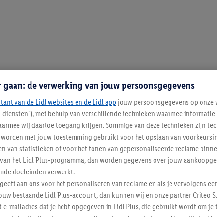
r gaan: de verwerking van jouw persoonsgegevens
itant van de Lidl websites en de Lidl app
jouw persoonsgegevens op onze w
l-diensten"), met behulp van verschillende technieken waarmee informati
armee wij daartoe toegang krijgen. Sommige van deze technieken zijn tec
worden met jouw toestemming gebruikt voor het opslaan van voorkeursins
n van statistieken of voor het tonen van gepersonaliseerde reclame binne
ent van het Lidl Plus-programma, dan worden gegevens over jouw aankoopge
mde doeleinden verwerkt.
 geeft aan ons voor het personaliseren van reclame en als je vervolgens ee
ouw bestaande Lidl Plus-account, dan kunnen wij en onze partner Criteo S.
t e-mailadres dat je hebt opgegeven in Lidl Plus, die gebruikt wordt om je 