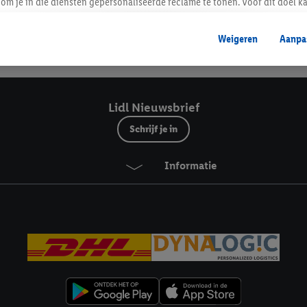
Lidl Nieuwsbrief
om je in die diensten gepersonaliseerde reclame te tonen. Voor dit doel k
mengevoegd met andere identifiers of met identifiers die door Criteo S.A. 
Weigeren
Aanpa
mming geeft, dan kunnen retargeting advertenties worden weergegeven voo
Veilig winkelen
etoond (bijvoorbeeld door het product in een winkelmandje van een online
. De retargeting advertenties kunnen op verschillende eindapparaten en b
ergegeven, als verschillende eindapparaten en Lidl-diensten, met behulp
Lidl Nieuwsbrief
ele andere identifiers of met identifiers waarover Criteo S.A. beschikt, a
Schrijf je in
je aangeven met welke cookies en vergelijkbare technieken en met welke
Informatie
e instemt. Verder kan je er meer informatie vinden over de gegevensverw
eren", kies je voor de optie dat er enkel technisch noodzakelijke cookies 
uikt.
ikken, stem je in met alle verwerkingen voor alle bovengenoemde doeleind
agperiode van de gegevens en je recht om jouw toestemming op elk gewens
privacyverklaring
.
Je vindt de impressum voor de Lidl website hier.
Klik
hie
inzetten.