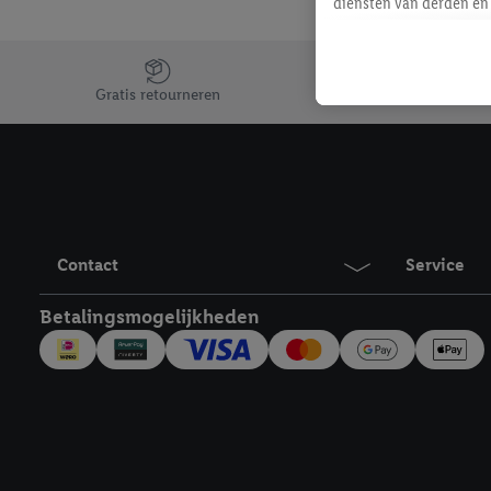
diensten van derden en 
mailadres ook worden sa
toegewezen.
Jouw voordelen bij ons als Lidl webshop klant
Als je hiervoor toeste
Gratis retourneren
eerder interesse hebt g
maar het niet te kopen)
Lidl-diensten worden we
mailadres en met eventu
toegewezen.
Onder "Aanpassen" kun 
Contact
Service
verwerkingsdoeleinden j
Door te klikken op "Weig
Betalingsmogelijkheden
technieken worden gebr
Door op "Akkoord" te kl
inclusief over de opsl
trekken, vind je in onze
over de cookies die wij 