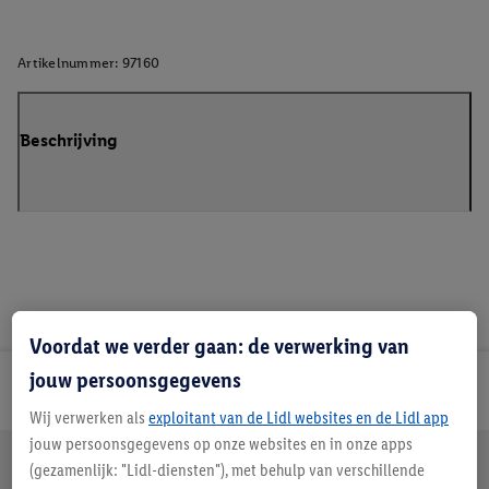
Artikelnummer:
97160
Beschrijving
Voordat we verder gaan: de verwerking van
jouw persoonsgegevens
Lidl Nieuwsbrief
Wij verwerken als
exploitant van de Lidl websites en de Lidl app
jouw persoonsgegevens op onze websites en in onze apps
Jouw voordelen bij ons als Lidl webshop klant
(gezamenlijk: "Lidl-diensten"), met behulp van verschillende
Gratis retourneren
Veilig winkelen
30 dagen bedenktijd