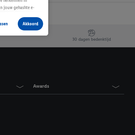
te herkennen in
an jouw gehashte e-
aan jou zijn
ssen
Akkoord
r producten waarin je
 winkel te plaatsen
30 dagen bedenktijd
innen verschillende
 van jouw gehashte e-
an jou kunnen worden
erking.
Awards
en vergelijkbare
en. Meer informatie,
t moment in te
r
voor meer informatie