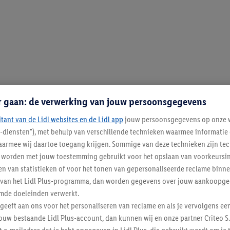
r gaan: de verwerking van jouw persoonsgegevens
itant van de Lidl websites en de Lidl app
jouw persoonsgegevens op onze w
l-diensten"), met behulp van verschillende technieken waarmee informati
armee wij daartoe toegang krijgen. Sommige van deze technieken zijn tec
worden met jouw toestemming gebruikt voor het opslaan van voorkeursins
n van statistieken of voor het tonen van gepersonaliseerde reclame binne
ent van het Lidl Plus-programma, dan worden gegevens over jouw aankoopge
mde doeleinden verwerkt.
 geeft aan ons voor het personaliseren van reclame en als je vervolgens ee
ouw bestaande Lidl Plus-account, dan kunnen wij en onze partner Criteo S.