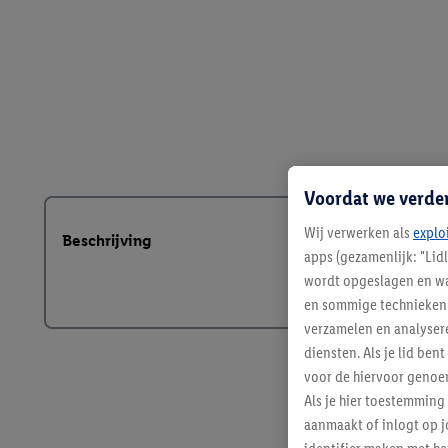
Voordat we verde
Wij verwerken als
explo
Beschrijving
apps (gezamenlijk: "Lid
wordt opgeslagen en wa
en sommige technieken 
verzamelen en analysere
diensten. Als je lid b
voor de hiervoor genoe
Als je hier toestemming
aanmaakt of inlogt op j