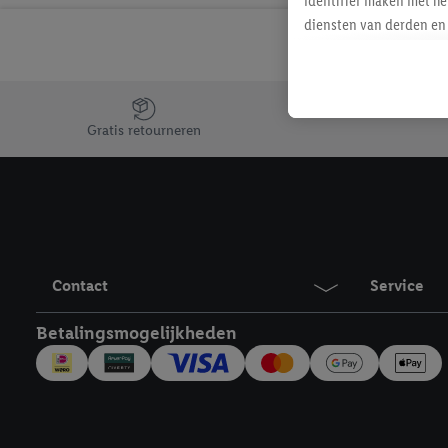
identifier maken met he
diensten van derden en 
mailadres ook worden sa
toegewezen.
Als je hiervoor toeste
Jouw voordelen bij ons als Lidl webshop klant
eerder interesse hebt g
Gratis retourneren
maar het niet te kopen)
Lidl-diensten worden we
mailadres en met eventu
toegewezen.
Onder "Aanpassen" kun 
verwerkingsdoeleinden j
Contact
Service
Door te klikken op "Weig
technieken worden gebr
Betalingsmogelijkheden
Door op "Akkoord" te kl
inclusief over de opsl
trekken, vind je in onze
over de cookies die wij 