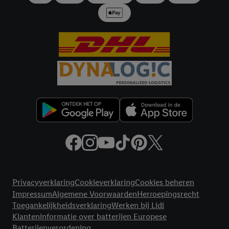
samengevoegd met andere identifiers of met identifiers die
door Criteo S.A. aan jou zijn toegewezen.
Als je hiervoor toestemming geeft, dan kunnen retargeting
advertenties worden weergegeven voor producten waarin je
eerder interesse hebt getoond (bijvoorbeeld door het product
in een winkelmandje van een online winkel te plaatsen maar het
niet te kopen). De retargeting advertenties kunnen op
verschillende eindapparaten en binnen verschillende Lidl-
diensten worden weergegeven, als verschillende eindapparaten
en Lidl-diensten, met behulp van jouw gehashte e-mailadres en
met eventuele andere identifiers of met identifiers waarover
Criteo S.A. beschikt, aan jou kunnen worden toegewezen.
Onder "Aanpassen" kun je aangeven met welke cookies en
vergelijkbare technieken en met welke verwerkingsdoeleinden
Juridische koppelingen
je instemt. Verder kan je er meer informatie vinden over de
Privacyverklaring
Cookieverklaring
Cookies beheren
gegevensverwerking.
Impressum
Algemene Voorwaarden
Herroepingsrecht
Door te klikken op "Weigeren", kies je voor de optie dat er enkel
Toegankelijkheidsverklaring
Werken bij Lidl
technisch noodzakelijke cookies en vergelijkbare technieken
Klanteninformatie over batterijen Europese
worden gebruikt.
Batterijenverordening