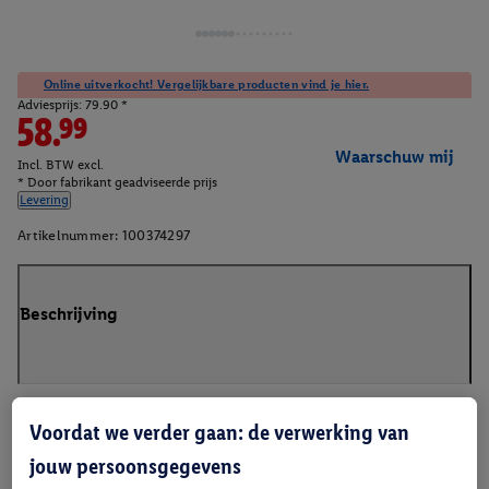
Online uitverkocht! Vergelijkbare producten vind je hier.
Adviesprijs: 79.90 *
58.99
Waarschuw mij
Incl. BTW excl.
* Door fabrikant geadviseerde prijs
Levering
Artikelnummer:
100374297
Beschrijving
Voordat we verder gaan: de verwerking van
jouw persoonsgegevens