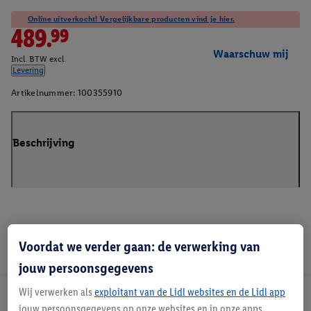
Online uitverkocht! Vergelijkbare producten vind je hier.
489.99
Waarschuw mij
Incl. BTW excl.
Levering
Artikelnummer:
100355910
Beschrijving
Voordat we verder gaan: de verwerking van
jouw persoonsgegevens
Wij verwerken als
exploitant van de Lidl websites en de Lidl app
Lidl Nieuwsbrief
jouw persoonsgegevens op onze websites en in onze apps