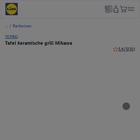
/
Barbecues
TEPRO
Tafel keramische grill Mikawa
3.4/5
(10)
3.4 van 5 ster