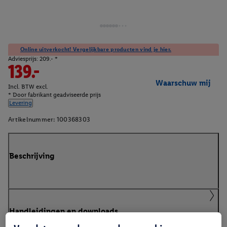
Online uitverkocht! Vergelijkbare producten vind je hier.
Adviesprijs: 209.- *
139.-
Waarschuw mij
Incl. BTW excl.
* Door fabrikant geadviseerde prijs
Levering
Artikelnummer:
100368303
Beschrijving
Handleidingen en downloads