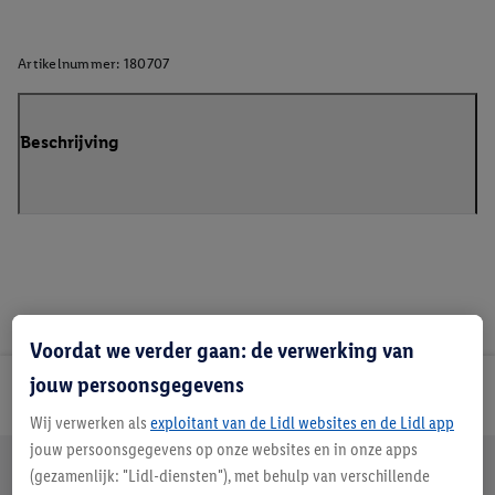
Artikelnummer:
180707
Beschrijving
Voordat we verder gaan: de verwerking van
jouw persoonsgegevens
Lidl Nieuwsbrief
Wij verwerken als
exploitant van de Lidl websites en de Lidl app
jouw persoonsgegevens op onze websites en in onze apps
Jouw voordelen bij ons als Lidl webshop klant
(gezamenlijk: "Lidl-diensten"), met behulp van verschillende
Gratis retourneren
Veilig winkelen
30 dagen bedenktijd