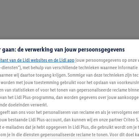
r gaan: de verwerking van jouw persoonsgegevens
itant van de Lidl websites en de Lidl app
jouw persoonsgegevens op onze w
l-diensten"), met behulp van verschillende technieken waarmee informati
armee wij daartoe toegang krijgen. Sommige van deze technieken zijn tec
worden met jouw toestemming gebruikt voor het opslaan van voorkeursins
n van statistieken of voor het tonen van gepersonaliseerde reclame binne
ent van het Lidl Plus-programma, dan worden gegevens over jouw aankoopge
mde doeleinden verwerkt.
 geeft aan ons voor het personaliseren van reclame en als je vervolgens ee
ouw bestaande Lidl Plus-account, dan kunnen wij en onze partner Criteo S.
t e-mailadres dat je hebt opgegeven in Lidl Plus, die gebruikt wordt om je 
om je in die diensten gepersonaliseerde reclame te tonen. Voor dit doel k