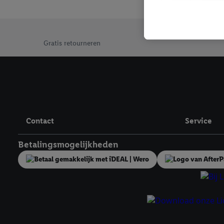
mailadres ook worden sa
toegewezen.
Als je hiervoor toeste
Jouw voordelen bij ons als Lidl webshop klant
eerder interesse hebt g
Gratis retourneren
maar het niet te kopen)
Lidl-diensten worden we
mailadres en met eventu
toegewezen.
Onder "Aanpassen" kun 
verwerkingsdoeleinden j
Contact
Service
Door te klikken op "Weig
technieken worden gebr
Betalingsmogelijkheden
Door op "Akkoord" te kl
inclusief over de opsl
trekken, vind je in onze
over de cookies die wij 