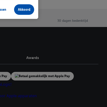
aan jou zijn
ssen
Akkoord
r producten waarin je
 winkel te plaatsen
30 dagen bedenktijd
innen verschillende
 van jouw gehashte e-
an jou kunnen worden
erking.
Awards
en vergelijkbare
en. Meer informatie,
t moment in te
r
voor meer informatie