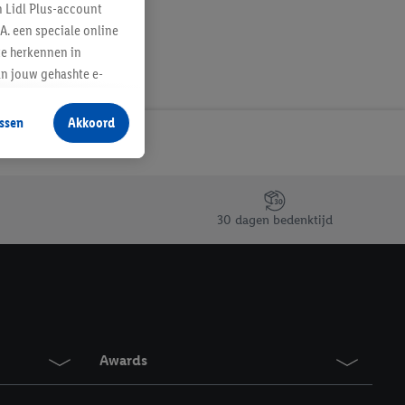
n Lidl Plus-account
A. een speciale online
te herkennen in
an jouw gehashte e-
aan jou zijn
ssen
Akkoord
r producten waarin je
 winkel te plaatsen
innen verschillende
 van jouw gehashte e-
30 dagen bedenktijd
an jou kunnen worden
erking.
en vergelijkbare
en. Meer informatie,
Awards
t moment in te
r
voor meer informatie