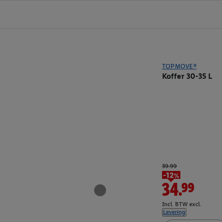
TOPMOVE®
Koffer 30-35 L
39.99
-12%
34.99
Incl. BTW excl.
Levering