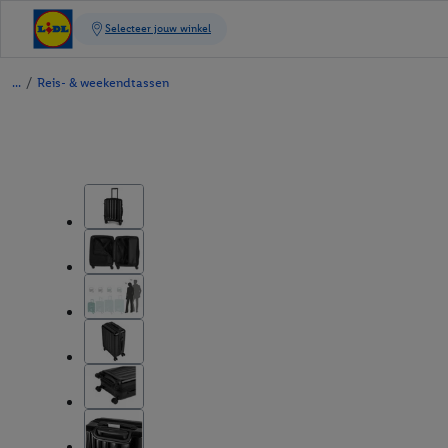
/
Reis- & weekendtassen