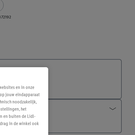
372192
ebsites en in onze
e op jouw eindapparaat
hnisch noodzakelijk,
tellingen, het
n en buiten de Lidl-
drag in de winkel ook