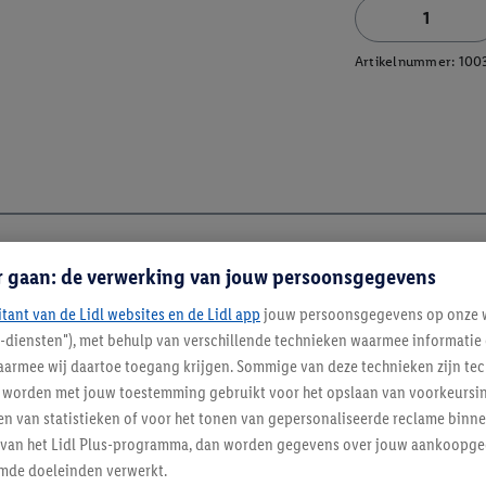
Artikelnummer:
100
r gaan: de verwerking van jouw persoonsgegevens
itant van de Lidl websites en de Lidl app
jouw persoonsgegevens op onze w
l-diensten"), met behulp van verschillende technieken waarmee informati
armee wij daartoe toegang krijgen. Sommige van deze technieken zijn tec
worden met jouw toestemming gebruikt voor het opslaan van voorkeursins
n van statistieken of voor het tonen van gepersonaliseerde reclame binne
ent van het Lidl Plus-programma, dan worden gegevens over jouw aankoopge
mde doeleinden verwerkt.