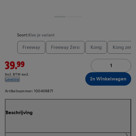
Soort:
Kies je variant
Freeway
Freeway Zero
Kong
Kong zero
39.99
Incl. BTW excl.
In Winkelwagen
Levering
Artikelnummer:
100406871
Beschrijving