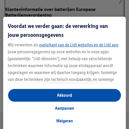
Klanteninformatie over batterijen Europese
Batterijenverordening
Voordat we verder gaan: de verwerking van
jouw persoonsgegevens
Handleidingen en downloads
Wij verwerken als
exploitant van de Lidl websites en de Lidl app
jouw persoonsgegevens op onze websites en in onze apps
(gezamenlijk: "Lidl-diensten"), met behulp van verschillende
technieken waarmee informatie op jouw eindapparaat wordt
opgeslagen en waarmee wij daartoe toegang krijgen. Sommige
van deze technieken zijn technisch noodzakelijk, en sommige
technieken worden met jouw toestemming gebruikt voor het
opslaan van voorkeursinstellingen, het verzamelen en
Akkoord
analyseren van statistieken of voor het tonen van
Lidl Nieuwsbrief
gepersonaliseerde reclame binnen en buiten de Lidl-diensten.
Aanpassen
Als je lid bent van het Lidl Plus-programma, dan worden
Jouw voordelen bij ons als Lidl webshop klant
gegevens over jouw aankoopgedrag in de winkel ook voor de
Weigeren
Gratis retourneren
Veilig winkelen
30 dagen bedenktijd
hiervoor genoemde doeleinden verwerkt.