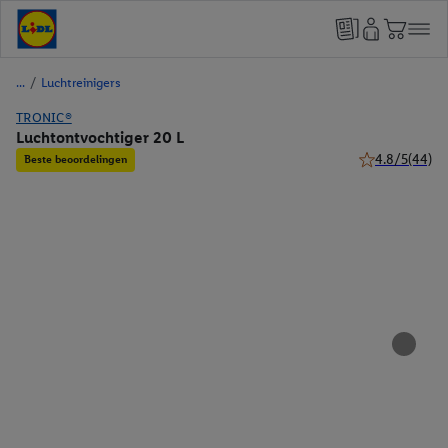
/
Luchtreinigers
TRONIC®
Luchtontvochtiger 20 L
4.8/5
(44)
Beste beoordelingen
4.8 van 5 sterr