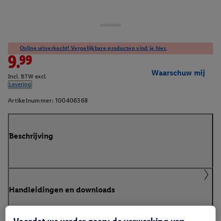
Online uitverkocht! Vergelijkbare producten vind je hier.
9.99
Waarschuw mij
Incl. BTW excl.
Levering
Artikelnummer:
100406368
Beschrijving
Handleidingen en downloads