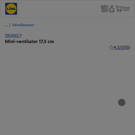
/
Ventilatoren
TRONIC®
Mini-ventilator 17,5 cm
4.3/5
(55)
4.3 van 5 ster