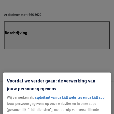
Artikelnummer:
6608622
Beschrijving
Voordat we verder gaan: de verwerking van
jouw persoonsgegevens
Lidl Nieuwsbrief
Wij verwerken als
exploitant van de Lidl websites en de Lidl app
jouw persoonsgegevens op onze websites en in onze apps
Jouw voordelen bij ons als Lidl webshop klant
(gezamenlijk: "Lidl-diensten"), met behulp van verschillende
Gratis retourneren
Veilig winkelen
30 dagen bedenktijd