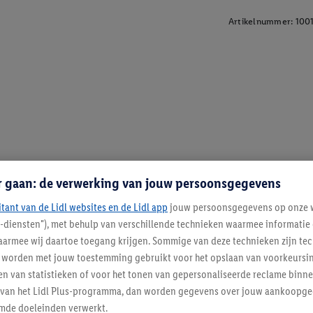
Artikelnummer:
100
r gaan: de verwerking van jouw persoonsgegevens
itant van de Lidl websites en de Lidl app
jouw persoonsgegevens op onze w
l-diensten"), met behulp van verschillende technieken waarmee informati
armee wij daartoe toegang krijgen. Sommige van deze technieken zijn tec
worden met jouw toestemming gebruikt voor het opslaan van voorkeursins
n van statistieken of voor het tonen van gepersonaliseerde reclame binne
ent van het Lidl Plus-programma, dan worden gegevens over jouw aankoopge
mde doeleinden verwerkt.