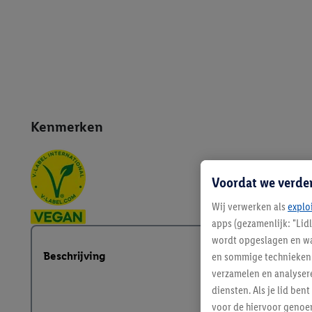
Kenmerken
Voordat we verde
Wij verwerken als
explo
apps (gezamenlijk: "Lid
wordt opgeslagen en wa
Beschrijving
en sommige technieken 
verzamelen en analysere
diensten. Als je lid b
voor de hiervoor genoe