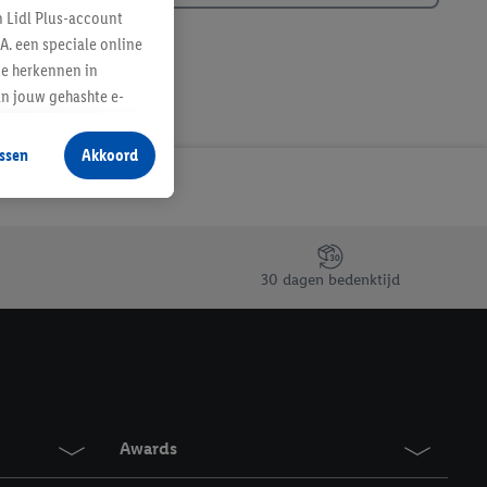
n Lidl Plus-account
A. een speciale online
te herkennen in
an jouw gehashte e-
aan jou zijn
ssen
Akkoord
r producten waarin je
 winkel te plaatsen
innen verschillende
 van jouw gehashte e-
an jou kunnen worden
30 dagen bedenktijd
erking.
en vergelijkbare
en. Meer informatie,
Awards
t moment in te