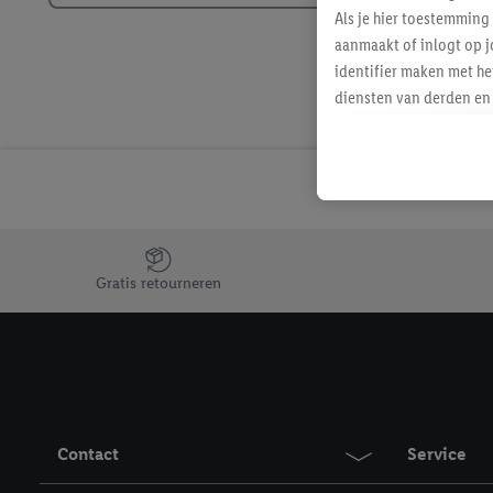
Als je hier toestemming
aanmaakt of inlogt op j
identifier maken met he
diensten van derden en 
mailadres ook worden sa
toegewezen.
Als je hiervoor toeste
eerder interesse hebt g
maar het niet te kopen)
Lidl-diensten worden we
Jouw voordelen bij ons als Lidl webshop klant
mailadres en met eventu
Gratis retourneren
toegewezen.
Onder "Aanpassen" kun 
verwerkingsdoeleinden j
Door te klikken op "Weig
technieken worden gebr
Door op "Akkoord" te kl
Contact
Service
inclusief over de opsl