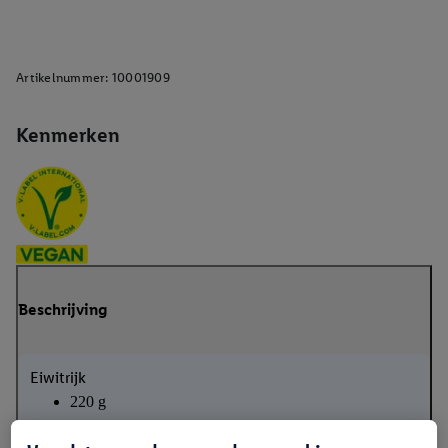
Artikelnummer:
10001909
Kenmerken
Beschrijving
Eiwitrijk
220 g