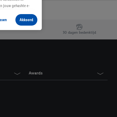
an jouw gehashte e-
aan jou zijn
ssen
Akkoord
r producten waarin je
 winkel te plaatsen
30 dagen bedenktijd
innen verschillende
 van jouw gehashte e-
an jou kunnen worden
erking.
Awards
en vergelijkbare
en. Meer informatie,
t moment in te
r
voor meer informatie