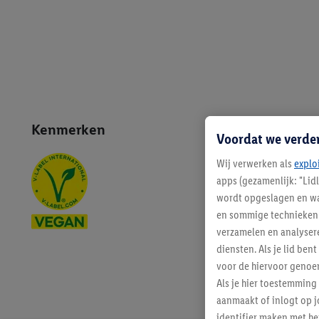
Kenmerken
Voordat we verde
Wij verwerken als
explo
apps (gezamenlijk: "Lid
wordt opgeslagen en wa
en sommige technieken 
verzamelen en analysere
diensten. Als je lid b
voor de hiervoor genoe
Als je hier toestemming
aanmaakt of inlogt op j
identifier maken met he