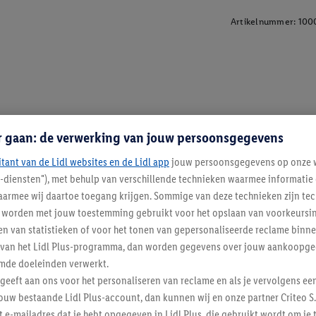
Artikelnummer:
100
r gaan: de verwerking van jouw persoonsgegevens
itant van de Lidl websites en de Lidl app
jouw persoonsgegevens op onze w
l-diensten"), met behulp van verschillende technieken waarmee informati
armee wij daartoe toegang krijgen. Sommige van deze technieken zijn tec
worden met jouw toestemming gebruikt voor het opslaan van voorkeursins
n van statistieken of voor het tonen van gepersonaliseerde reclame binne
ent van het Lidl Plus-programma, dan worden gegevens over jouw aankoopge
mde doeleinden verwerkt.
 geeft aan ons voor het personaliseren van reclame en als je vervolgens ee
ouw bestaande Lidl Plus-account, dan kunnen wij en onze partner Criteo S.
t e-mailadres dat je hebt opgegeven in Lidl Plus, die gebruikt wordt om je 