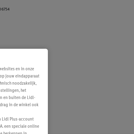
06754
ebsites en in onze
e op jouw eindapparaat
hnisch noodzakelijk,
tellingen, het
n en buiten de Lidl-
drag in de winkel ook
n Lidl Plus-account
A. een speciale online
te herkennen in