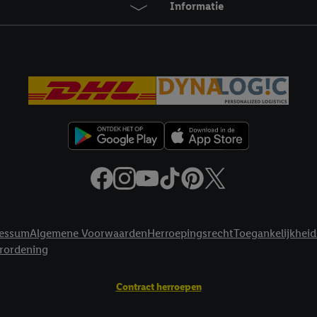
Informatie
privacyverklaring
.
Je vindt de impressum voor de Lidl website hier.
Klik
hie
inzetten.
essum
Algemene Voorwaarden
Herroepingsrecht
Toegankelijkheid
erordening
Contract herroepen