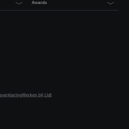
Awards
r
voor meer informatie
sverklaring
Werken bij Lidl