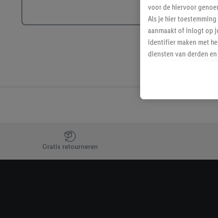
voor de hiervoor genoe
Als je hier toestemming
aanmaakt of inlogt op j
identifier maken met he
diensten van derden en 
mailadres ook worden sa
toegewezen.
Als je hiervoor toeste
eerder interesse hebt g
maar het niet te kopen)
Lidl-diensten worden we
Jouw voordelen bij ons als Lidl webshop klant
mailadres en met eventu
toegewezen.
Gratis retourneren
Onder "Aanpassen" kun 
verwerkingsdoeleinden j
Door te klikken op "Weig
technieken worden gebr
Door op "Akkoord" te kl
inclusief over de opsl