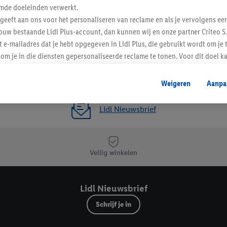
mde doeleinden verwerkt.
 geeft aan ons voor het personaliseren van reclame en als je vervolgens ee
ouw bestaande Lidl Plus-account, dan kunnen wij en onze partner Criteo S.
t e-mailadres dat je hebt opgegeven in Lidl Plus, die gebruikt wordt om je 
om je in die diensten gepersonaliseerde reclame te tonen. Voor dit doel k
mengevoegd met andere identifiers of met identifiers die door Criteo S.A. 
Weigeren
Aanpa
mming geeft, dan kunnen retargeting advertenties worden weergegeven voo
etoond (bijvoorbeeld door het product in een winkelmandje van een online
Lidl Nieuwsbrief
. De retargeting advertenties kunnen op verschillende eindapparaten en b
ergegeven, als verschillende eindapparaten en Lidl-diensten, met behulp
ele andere identifiers of met identifiers waarover Criteo S.A. beschikt, a
Veilig winkelen
je aangeven met welke cookies en vergelijkbare technieken en met welke
e instemt. Verder kan je er meer informatie vinden over de gegevensverw
Lidl Nieuwsbrief
eren", kies je voor de optie dat er enkel technisch noodzakelijke cookies 
uikt.
Schrijf je in
ikken, stem je in met alle verwerkingen voor alle bovengenoemde doeleind
agperiode van de gegevens en je recht om jouw toestemming op elk gewens