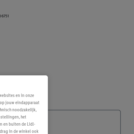
06751
ebsites en in onze
e op jouw eindapparaat
hnisch noodzakelijk,
tellingen, het
n en buiten de Lidl-
drag in de winkel ook