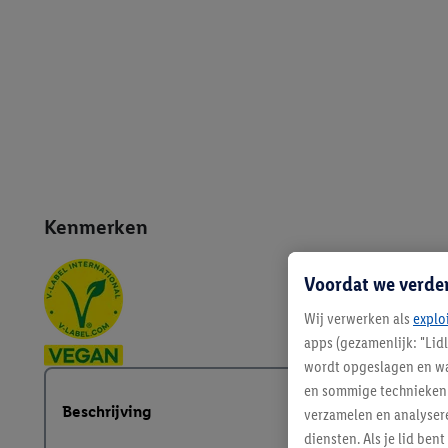
Kenmerken
Voordat we verde
Wij verwerken als
explo
apps (gezamenlijk: "Lid
wordt opgeslagen en wa
en sommige technieken 
Beschrijving
verzamelen en analysere
diensten. Als je lid b