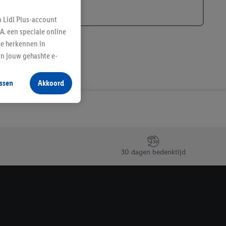
n Lidl Plus-account
A. een speciale online
te herkennen in
an jouw gehashte e-
aan jou zijn
ssen
Akkoord
r producten waarin je
 winkel te plaatsen
innen verschillende
 van jouw gehashte e-
an jou kunnen worden
30 dagen bedenktijd
erking.
en vergelijkbare
en. Meer informatie,
t moment in te