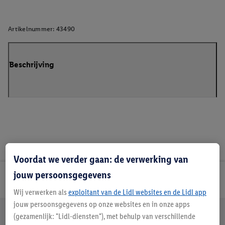
Artikelnummer:
43490
Beschrijving
Voordat we verder gaan: de verwerking van
jouw persoonsgegevens
Lidl Nieuwsbrief
Wij verwerken als
exploitant van de Lidl websites en de Lidl app
jouw persoonsgegevens op onze websites en in onze apps
Jouw voordelen bij ons als Lidl webshop klant
(gezamenlijk: "Lidl-diensten"), met behulp van verschillende
Gratis retourneren
Veilig winkelen
30 dagen bedenktijd