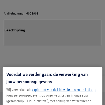
Artikelnummer:
6608968
Beschrijving
Voordat we verder gaan: de verwerking van
jouw persoonsgegevens
Lidl Nieuwsbrief
Wij verwerken als
exploitant van de Lidl websites en de Lidl app
jouw persoonsgegevens op onze websites en in onze apps
Jouw voordelen bij ons als Lidl webshop klant
(gezamenlijk: "Lidl-diensten"), met behulp van verschillende
Gratis retourneren
Veilig winkelen
30 dagen bedenktijd