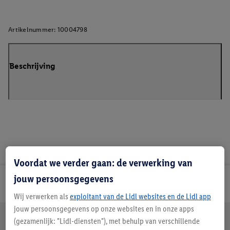
Artikelnummer:
10004798
Beschrijving
Voordat we verder gaan: de verwerking van
jouw persoonsgegevens
Lidl Nieuwsbrief
Wij verwerken als
exploitant van de Lidl websites en de Lidl app
jouw persoonsgegevens op onze websites en in onze apps
Jouw voordelen bij ons als Lidl webshop klant
(gezamenlijk: "Lidl-diensten"), met behulp van verschillende
Gratis retourneren
Veilig winkelen
30 dagen bedenktijd